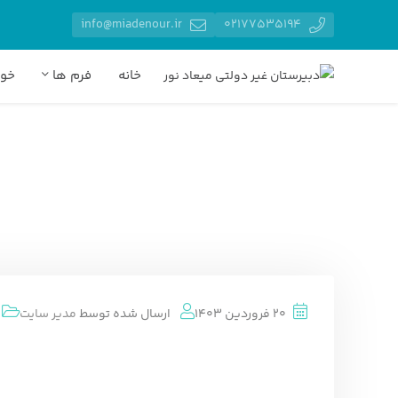
info@miadenour.ir
02177535194
خانه
فرم ها
خوا
دبیرستان غیر دولتی میعاد نور
مقالات
گالری
کلیپ 
کلیپ آموزشی
20 فروردین 1403
ارسال شده توسط
مدیر سایت