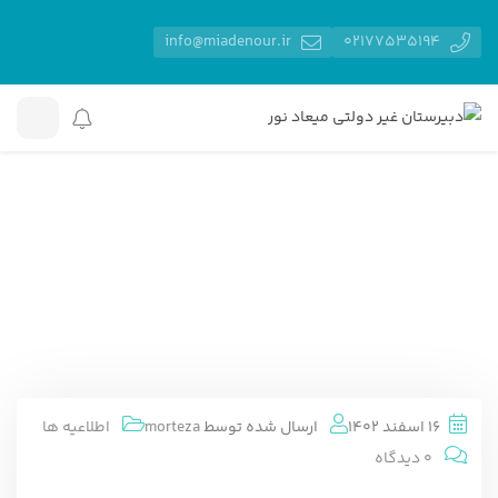
info@miadenour.ir
02177535194
دبیرستان غیر دولتی میعاد نور
مقالات
اطلاعیه ها
طرح
جمع بندی برای خرداد ماه
طرح جمع بندی برای خرداد ماه
16 اسفند 1402
ارسال شده توسط
morteza
اطلاعیه ها
0 دیدگاه