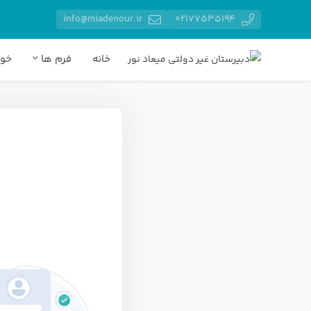
info@miadenour.ir
02177535194
خانه
فرم ها
خوا