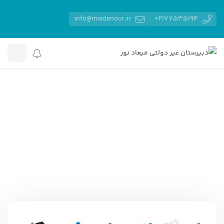
info@miadenour.ir
02177535194
دبیرستان غیر دولتی میعاد نور
رویدادها
کارشناسی ارشد
هنرهای تجسمی در زمینه هنر
کارشناسی ارشد هنرهای
تجسمی در زمینه هنر