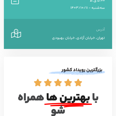
5:00 ق.ظ
سه‌شنبه - 1403/10/11
آدرس
تهران، خیابان آزادی، خیابان بهبودی
بزرگترین رویداد کشور





با
بهترین ها
همراه
شو