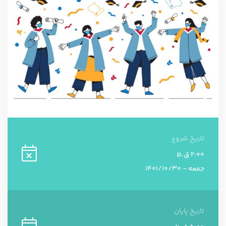
تاریخ شروع
2:00 ق.ظ
جمعه - 1401/10/30
تاریخ پایان