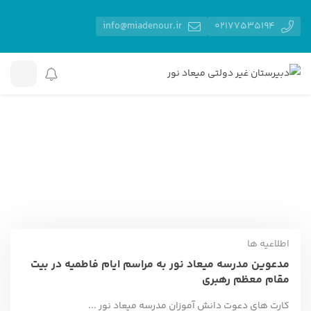
info@miadenour.ir
02177535194
دبیرستان غیر دولتی میعاد نور
مقالات
اطلاعیه ها
اطلاعیه ها
اطلاعیه ها
مدعوین مدرسه میعاد نور به مراسم ایام فاطمیه در بیت
مقام معظم رهبری
کارت های دعوت دانش آموزان مدرسه میعاد نور ...